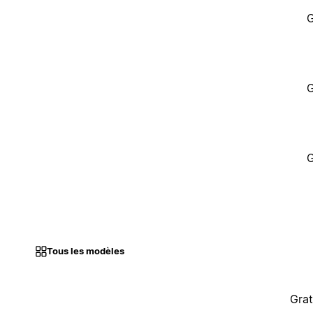
G
G
G
Tous les modèles
Grat