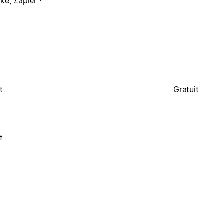
ke, Zapier ·
t
Gratuit
t