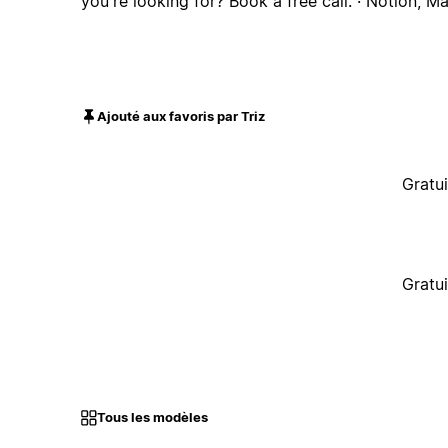
you're looking for? Book a free call. · Notion, Ma
Ajouté aux favoris par Triz
Gratui
Gratui
Tous les modèles