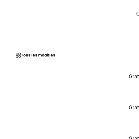
G
Tous les modèles
Grat
Grat
Grat