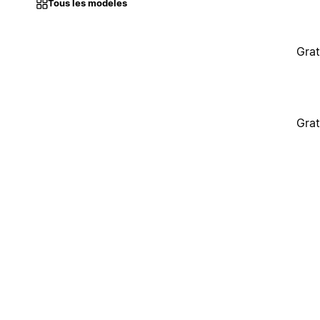
Tous les modèles
Grat
Grat