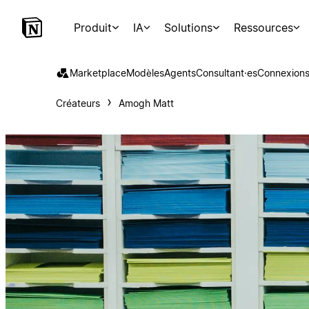
Produit
IA
Solutions
Ressources
Marketplace
Modèles
Agents
Consultant·es
Connexion
Créateurs
Amogh Matt