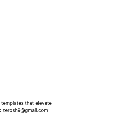
n templates that elevate
s:
zerosh9@gmail.com