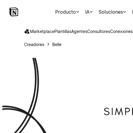
Producto
IA
Soluciones
Marketplace
Plantillas
Agentes
Consultores
Conexiones
Creadores
Belle