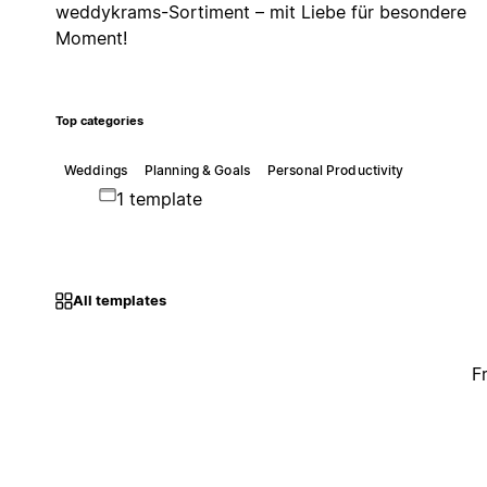
weddykrams-Sortiment – mit Liebe für besondere
Moment!
Top categories
Weddings
Planning & Goals
Personal Productivity
1 template
All templates
F