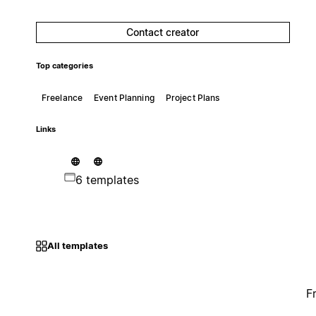
Contact creator
Top categories
Freelance
Event Planning
Project Plans
Links
6 templates
All templates
F