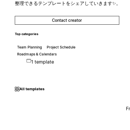
整理できるテンプレートをシェアしていきます✨。
Contact creator
Top categories
Team Planning
Project Schedule
Roadmaps & Calendars
1 template
All templates
F