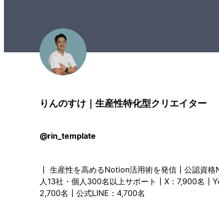
りんのすけ｜生産性特化型クリエイター
@rin_template
┃ 生産性を高めるNotion活用術を発信┃公認資格Notion
人13社・個人300名以上サポート┃X：7,900名┃You
2,700名┃公式LINE：4,700名