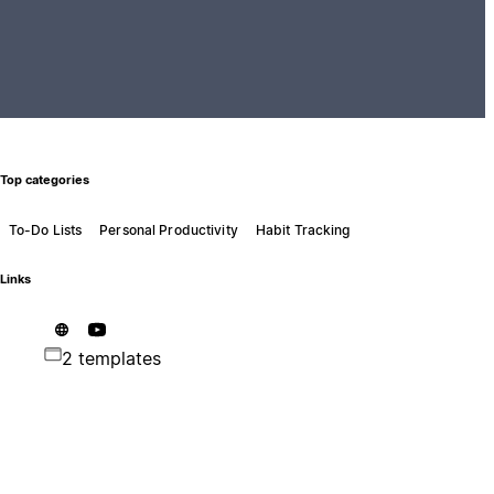
Top categories
To-Do Lists
Personal Productivity
Habit Tracking
Links
2 templates