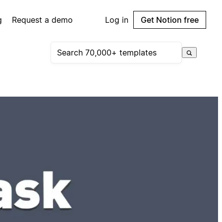
g
Request a demo
Log in
Get Notion free