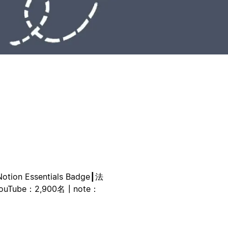
 Essentials Badge┃法
Tube：2,900名┃note：