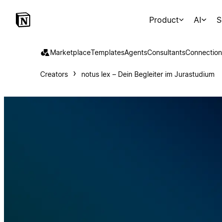
Product
AI
S
Marketplace
Templates
Agents
Consultants
Connection
Creators
notus lex – Dein Begleiter im Jurastudium