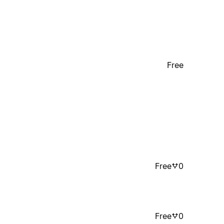
Free
Free
0
Free
0