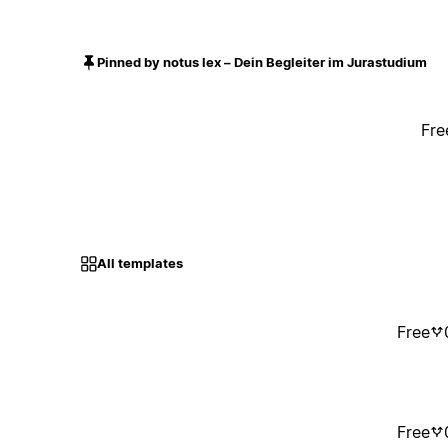
Pinned by notus lex – Dein Begleiter im Jurastudium
Fre
All templates
Free
Free