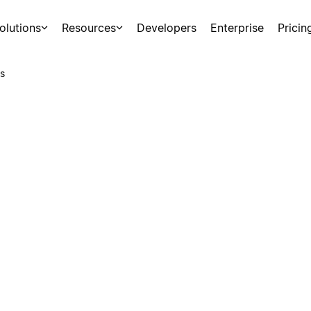
olutions
Resources
Developers
Enterprise
Pricin
s