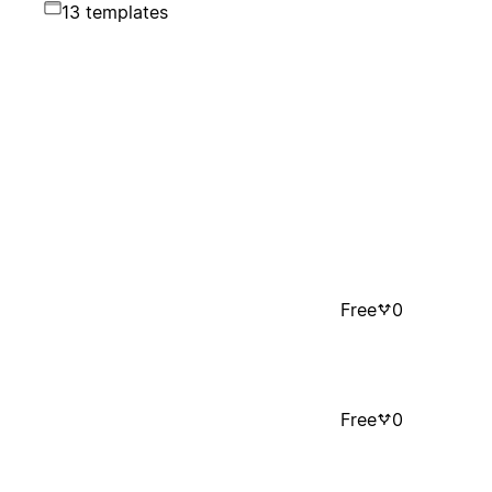
13 templates
Free
0
Free
0