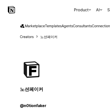
Product
AI
S
Marketplace
Templates
Agents
Consultants
Connection
Creators
노션페이커
노션페이커
@n0tionfaker