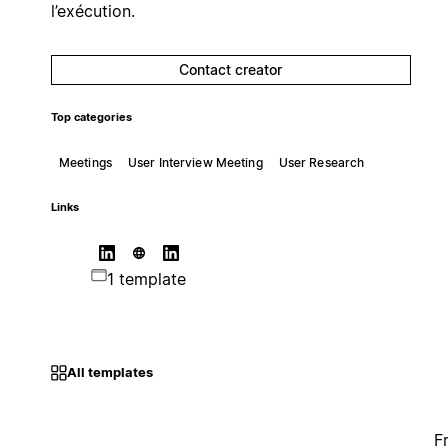
l’exécution.
Contact creator
Top categories
Meetings
User Interview Meeting
User Research
Links
1 template
All templates
F