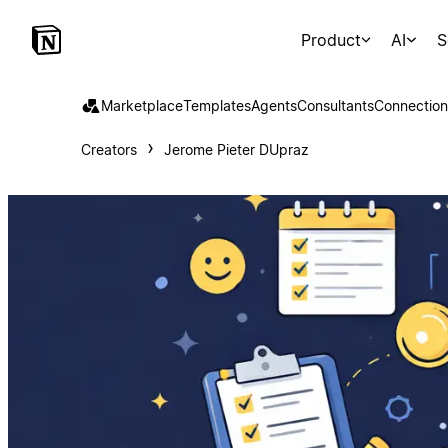
Product
AI
S
Marketplace
Templates
Agents
Consultants
Connection
Creators
Jerome Pieter DUpraz