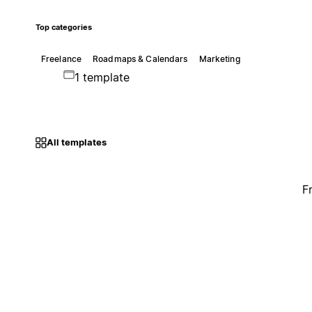
Top categories
Freelance
Roadmaps & Calendars
Marketing
1 template
All templates
F