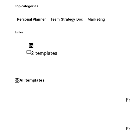
Top categories
Personal Planner
Team Strategy Doc
Marketing
Links
2 templates
All templates
F
F