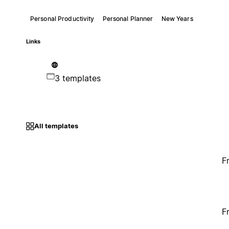
Personal Productivity
Personal Planner
New Years
Links
3 templates
All templates
F
F