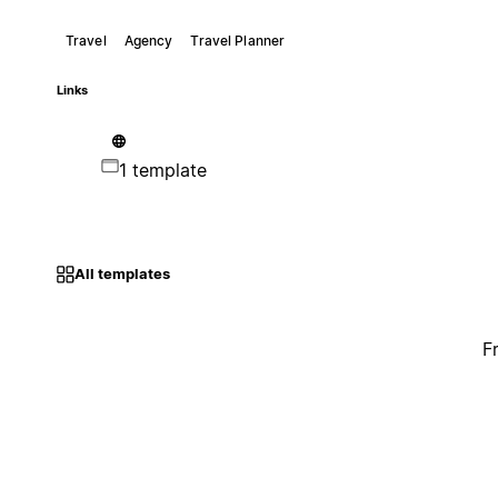
Travel
Agency
Travel Planner
Links
1 template
All templates
F