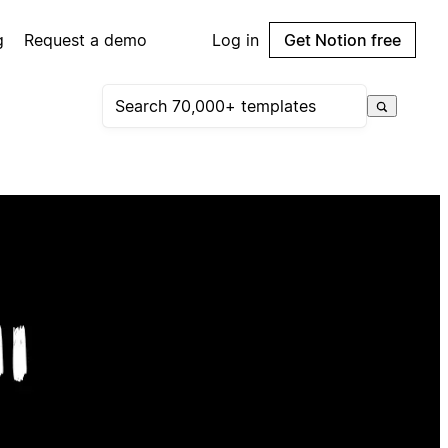
g
Request a demo
Log in
Get Notion free