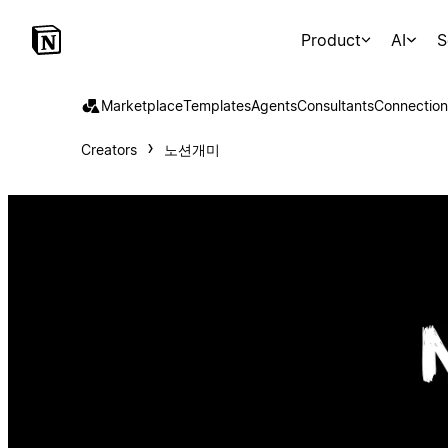
Product
AI
S
Marketplace
Templates
Agents
Consultants
Connection
Creators
노션개미