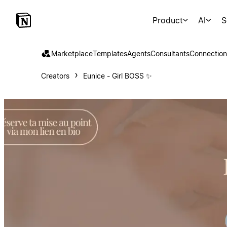
Product
AI
S
Marketplace
Templates
Agents
Consultants
Connection
Creators
Eunice - Girl BOSS ✨