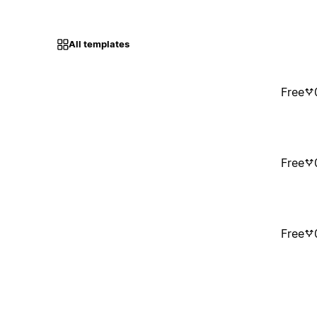
All templates
Free
Free
Free