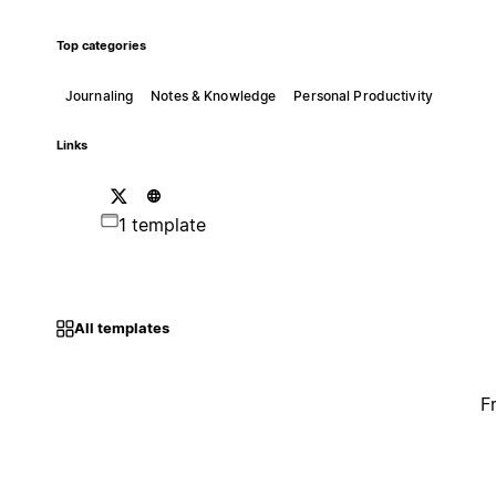
Top categories
Journaling
Notes & Knowledge
Personal Productivity
Links
1 template
All templates
F