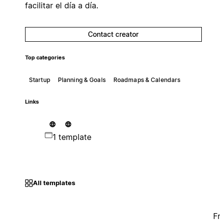
facilitar el día a día.
Contact creator
Top categories
Startup
Planning & Goals
Roadmaps & Calendars
Links
1 template
All templates
F