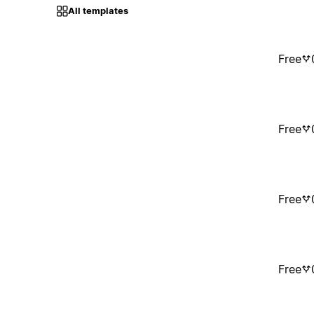
All templates
Free
Free
Free
Free