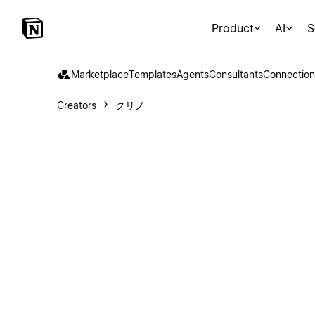
Product
AI
S
Marketplace
Templates
Agents
Consultants
Connection
Creators
クリノ