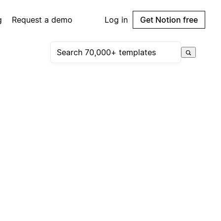
g
Request a demo
Log in
Get Notion free