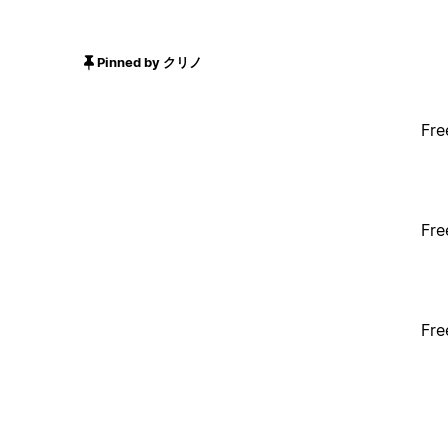
Pinned by クリノ
Fre
Fre
Fre