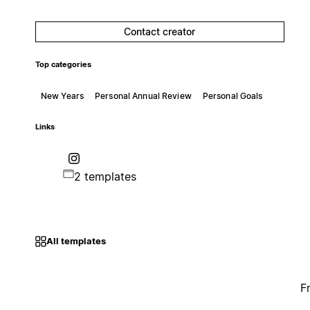
Contact creator
Top categories
New Years
Personal Annual Review
Personal Goals
Links
2 templates
All templates
F