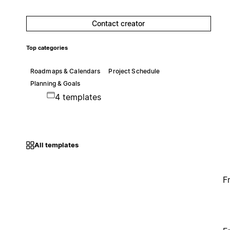
Contact creator
Top categories
Roadmaps & Calendars
Project Schedule
Planning & Goals
4 templates
All templates
F