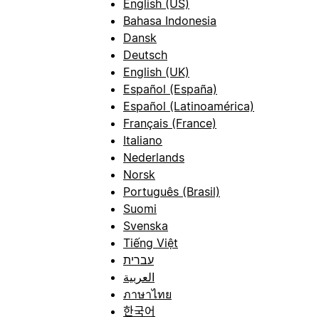
English (US)
Bahasa Indonesia
Dansk
Deutsch
English (UK)
Español (España)
Español (Latinoamérica)
Français (France)
Italiano
Nederlands
Norsk
Português (Brasil)
Suomi
Svenska
Tiếng Việt
עברית
العربية
ภาษาไทย
한국어