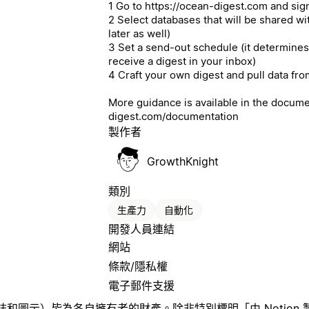
1 Go to https://ocean-digest.com and sig
2 Select databases that will be shared w
later as well)
3 Set a send-out schedule (it determines
receive a digest in your inbox)
4 Craft your own digest and pull data fr
More guidance is available in the docume
digest.com/documentation
製作者
GrowthKnight
類別
生產力
自動化
開發人員連結
網站
條款/隱私權
電子郵件支援
圖示）皆為各自擁有者的財產。除非特別標明「由 Notion 製作