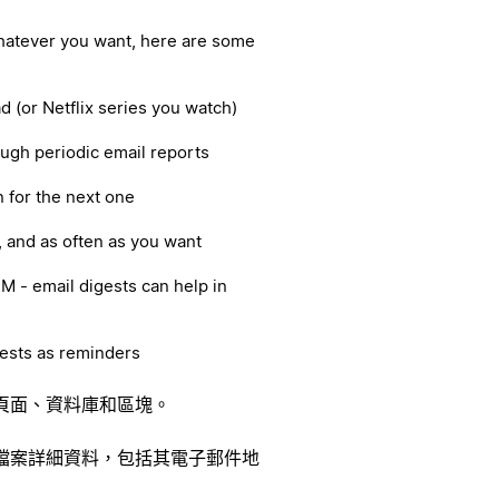
whatever you want, here are some
d (or Netflix series you watch)
rough periodic email reports
n for the next one
x, and as often as you want
M - email digests can help in
gests as reminders
頁面、資料庫和區塊。
檔案詳細資料，包括其電子郵件地