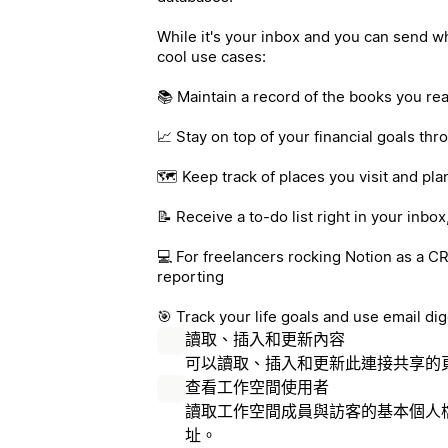
While it's your inbox and you can send 
cool use cases:
📚 Maintain a record of the books you rea
📈 Stay on top of your financial goals th
🗺️ Keep track of places you visit and pla
📝 Receive a to-do list right in your inbo
💻 For freelancers rocking Notion as a CR
reporting
🎯 Track your life goals and use email di
讀取、插入和更新內容
可以讀取、插入和更新此連接共享的
查看工作空間使用者
讀取工作空間成員與訪客的基本個人
址。