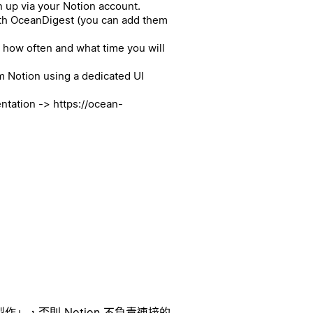
n up via your Notion account.
ith OceanDigest (you can add them
 how often and what time you will
om Notion using a dedicated UI
ntation -> https://ocean-
」，否則 Notion 不負責連接的