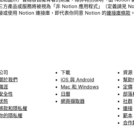
品或服務將被視為「非 Notion 應用程式」（定義請見 Noti
用 Notion 連接庫，即代表你同意 Notion 的
連接庫條款
公司
下載
資源
關於我們
iOS 與 Android
幫助
職涯
Mac 和 Windows
定價
安全性
日曆
部落
狀態
網頁擷取器
社群
條款和隱私權
連接
你的隱私權
範本
合作