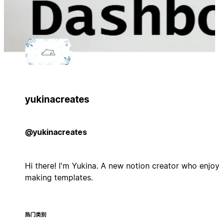
yukinacreates
@yukinacreates
Hi there! I'm Yukina. A new notion creator who enjo
making templates.
热门类别