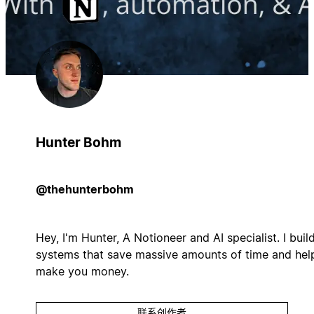
Hunter Bohm
@thehunterbohm
Hey, I'm Hunter, A Notioneer and AI specialist. I buil
systems that save massive amounts of time and hel
make you money.
联系创作者