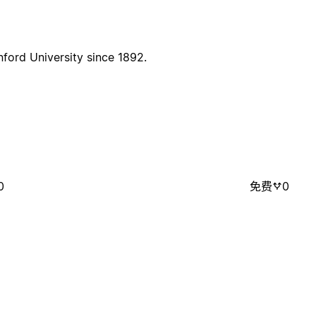
ford University since 1892.
0
免费
0