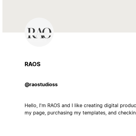
RAOS
@raostudioss
Hello, I'm RAOS and I like creating digital produ
my page, purchasing my templates, and checking