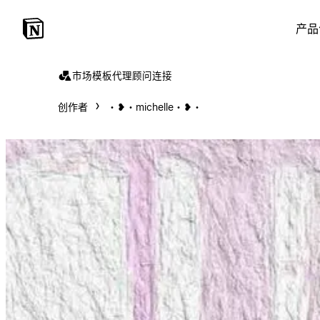
产品
市场
模板
代理
顾问
连接
创作者
・❥・michelle・❥・