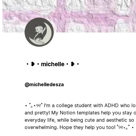
・❥・michelle・❥・
@michelledesza
⋆ ˚｡⋆୨୧˚ I’m a college student with ADHD who l
and pretty! My Notion templates help you stay o
everyday life, while being cute and aesthetic so 
overwhelming. Hope they help you too! ˚୨୧⋆｡˚ ⋆