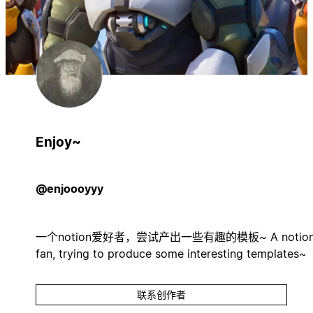
Enjoy~
@enjoooyyy
一个notion爱好者，尝试产出一些有趣的模板~ A notio
fan, trying to produce some interesting templates~
联系创作者