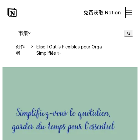
免费获取 Notion
市集
创作
Elise I Outils Flexibles pour Orga
者
Simplifiée ✨