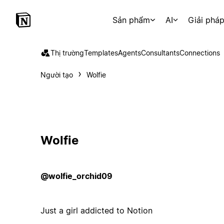
Sản phẩm
AI
Giải phá
Thị trường
Templates
Agents
Consultants
Connections
Người tạo
Wolfie
Wolfie
@wolfie_orchid09
Just a girl addicted to Notion