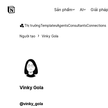
Sản phẩm
AI
Giải phá
Thị trường
Templates
Agents
Consultants
Connections
Người tạo
Vinky Gola
Vinky Gola
@vinky_gola