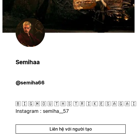
Semihaa
@semiha66
🇧 🇮 🇬 🇲 🇴 🇺 🇹 🇭 🇸 🇹 🇷 🇮 🇰 🇪 🇸 🇦 🇬 🇦 🇮
Instagram : semiha__57
Liên hệ với người tạo