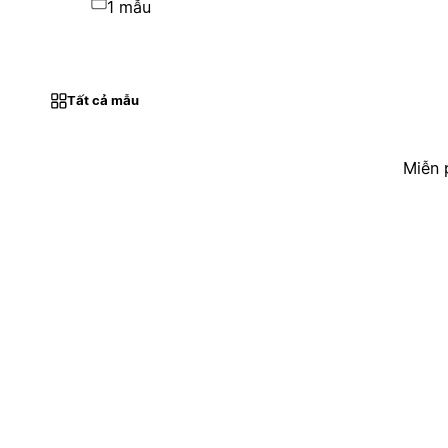
1 mẫu
Tất cả mẫu
Miễn 