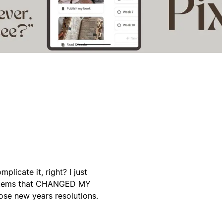
licate it, right? I just
systems that CHANGED MY
ose new years resolutions.