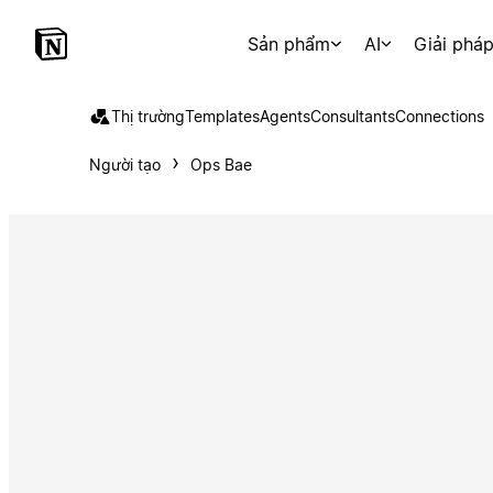
Sản phẩm
AI
Giải phá
Thị trường
Templates
Agents
Consultants
Connections
Người tạo
Ops Bae