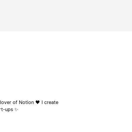
lover of Notion 🖤 I create
rt-ups ✨