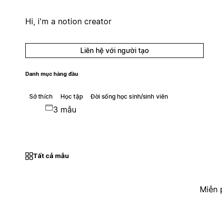
Hi, i'm a notion creator
Liên hệ với người tạo
Danh mục hàng đầu
Sở thích
Học tập
Đời sống học sinh/sinh viên
3 mẫu
Tất cả mẫu
Miễn 