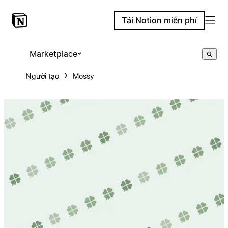
Tải Notion miễn phí
Marketplace
Người tạo
Mossy