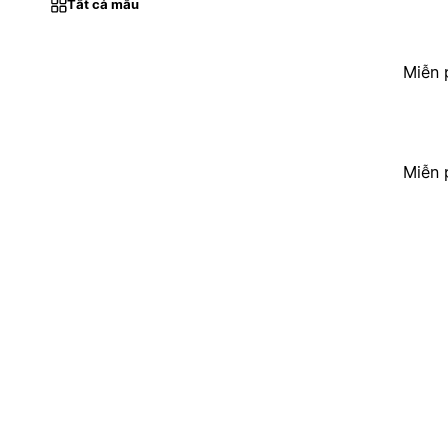
Tất cả mẫu
Miễn 
Miễn 