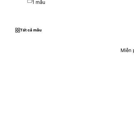
1 mẫu
Tất cả mẫu
Miễn 