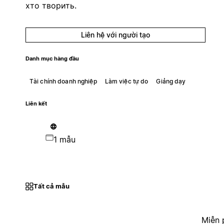
хто творить.
Liên hệ với người tạo
Danh mục hàng đầu
Tài chính doanh nghiệp
Làm việc tự do
Giảng dạy
Liên kết
1 mẫu
Tất cả mẫu
Miễn 