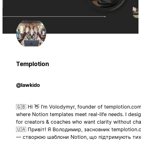
Templotion
@lawkido
🇬🇧 Hi 👋 I’m Volodymyr, founder of templotion.co
where Notion templates meet real-life needs. I desi
for creators & coaches who want clarity without cha
🇺🇦 Привіт! Я Володимир, засновник templotion.
— створюю шаблони Notion, що підтримують тих