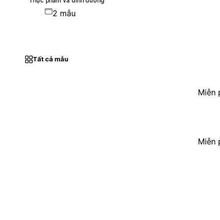
Thực phẩm và dinh dưỡng
2 mẫu
Tất cả mẫu
Miễn 
Miễn 