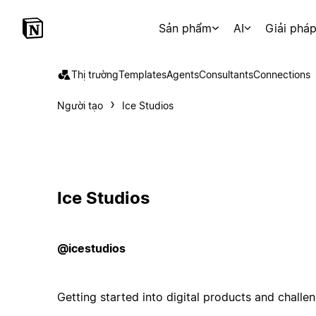
Sản phẩm
AI
Giải phá
Thị trường
Templates
Agents
Consultants
Connections
Người tạo
Ice Studios
Ice Studios
@icestudios
Getting started into digital products and challen