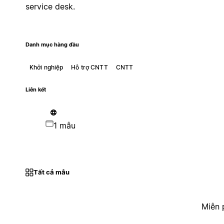
service desk.
Danh mục hàng đầu
Khởi nghiệp
Hỗ trợ CNTT
CNTT
Liên kết
1 mẫu
Tất cả mẫu
Miễn 