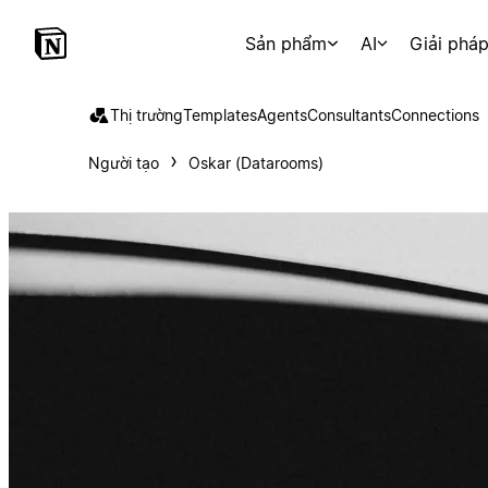
Sản phẩm
AI
Giải phá
Thị trường
Templates
Agents
Consultants
Connections
Người tạo
Oskar (Datarooms)