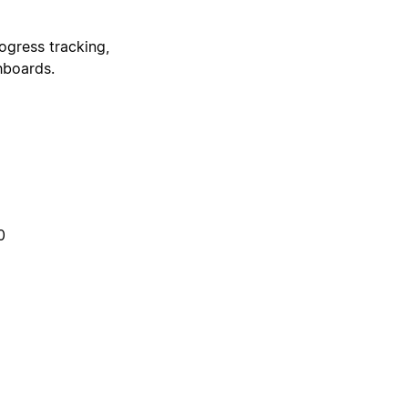
gress tracking,
hboards.
0