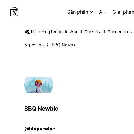
Sản phẩm
AI
Giải phá
Thị trường
Templates
Agents
Consultants
Connections
Người tạo
BBQ Newbie
BBQ Newbie
@bbqnewbie