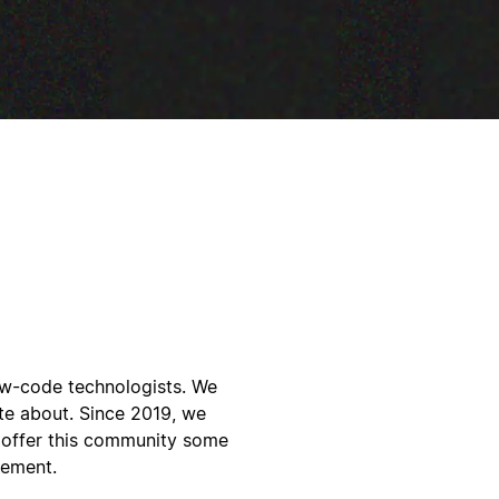
ow-code technologists. We
ate about. Since 2019, we
o offer this community some
gement.